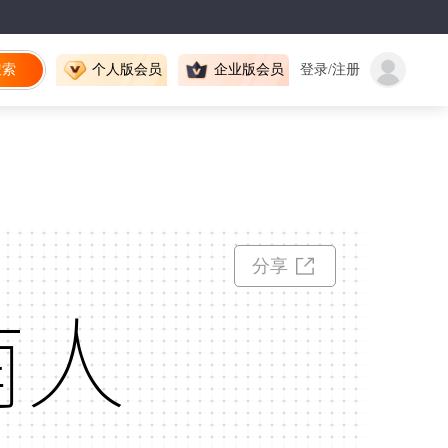
搜索
个人版会员
企业版会员
登录/注册
分享
南人