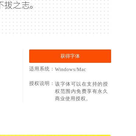
不拔之志。
获得字体
适用系统：
Windows/Mac
授权说明：
该字体可以在支持的授
权范围内免费享有永久
商业使用授权。