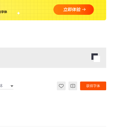
体
获得字体