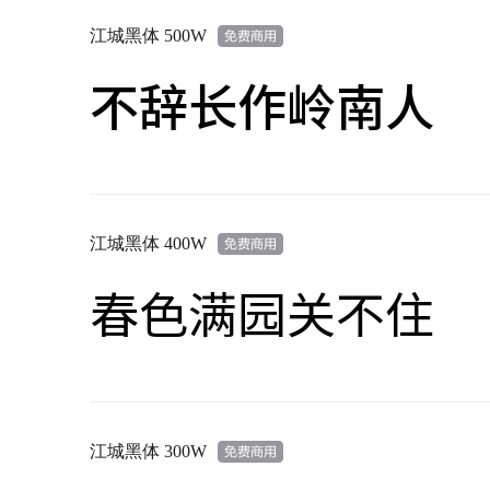
江城黑体 500W
不辞长作岭南人
江城黑体 400W
春色满园关不住
江城黑体 300W