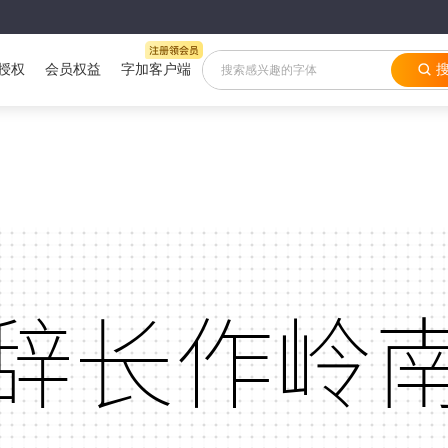
授权
会员权益
字加客户端
辞长作岭