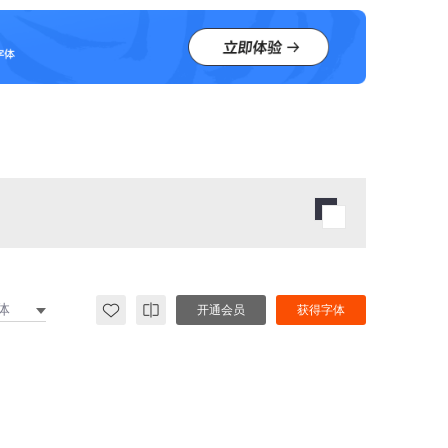
体
开通会员
获得字体