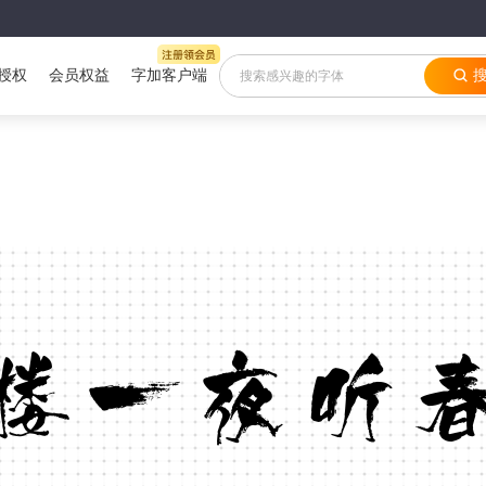
授权
会员权益
字加客户端
楼一夜听