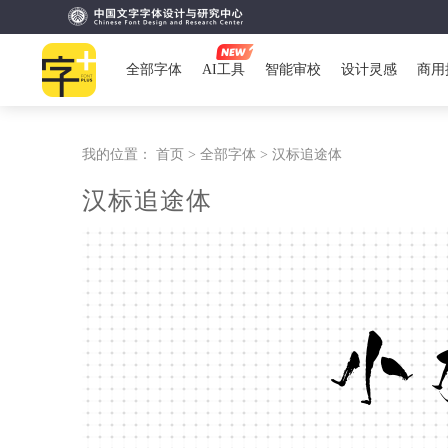
全部字体
AI工具
智能审校
设计灵感
商用
我的位置：
首页 >
全部字体 >
汉标追途体
汉标追途体
小