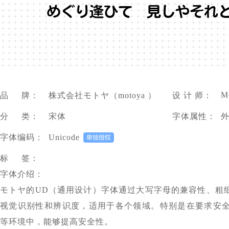
めぐり逢ひて 見しやそれと
M
品 牌：
株式会社モトヤ（motoya ）
设 计 师：
分 类：
宋体
字体属性：
字体编码：
Unicode
标 签：
字体介绍：
モトヤ的UD（通用设计）字体通过大写字母的兼容性、粗
视觉识别性和辨识度，适用于各个领域。特别是在要求安
等环境中，能够提高安全性。