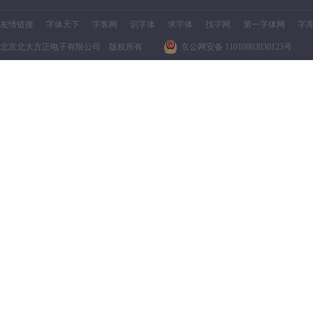
友情链接
字体天下
字客网
识字体
求字体
找字网
第一字体网
字
北京北大方正电子有限公司 版权所有
京公网安备 11010802030123号