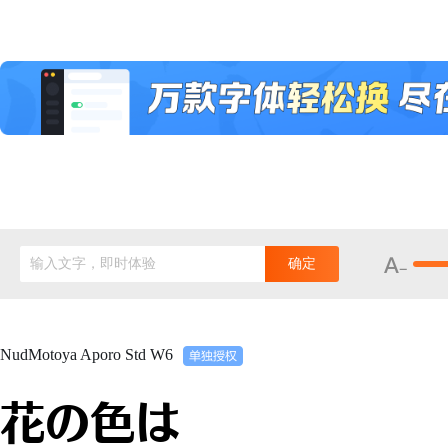
输入文字，即时体验
确定
NudMotoya Aporo Std W6
花の色は