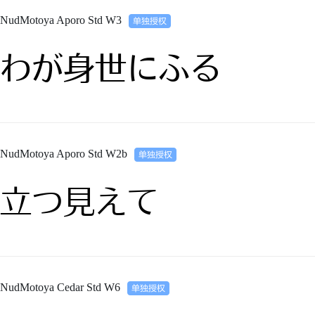
NudMotoya Aporo Std W3
わが身世にふる
NudMotoya Aporo Std W2b
立つ見えて
NudMotoya Cedar Std W6