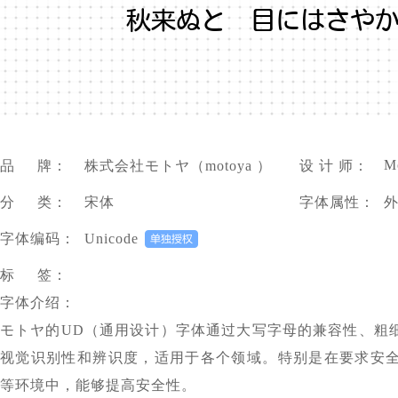
秋来ぬと 目にはさや
M
品 牌：
株式会社モトヤ（motoya ）
设 计 师：
分 类：
宋体
字体属性：
字体编码：
Unicode
标 签：
字体介绍：
モトヤ的UD（通用设计）字体通过大写字母的兼容性、粗
视觉识别性和辨识度，适用于各个领域。特别是在要求安
等环境中，能够提高安全性。