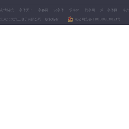
友情链接
字体天下
字客网
识字体
求字体
找字网
第一字体网
字
北京北大方正电子有限公司 版权所有
京公网安备 11010802030123号