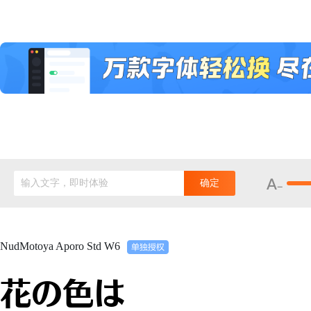
输入文字，即时体验
确定
NudMotoya Aporo Std W6
花の色は