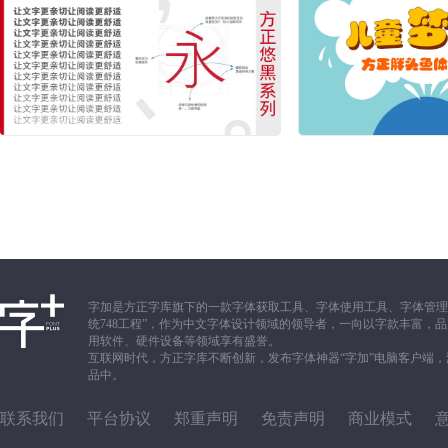
字加是方正字库旗下的一款字体获取工具、字体使用工具、字体管理
统748工程”，作为中文字体设计领域的领导者，一向以字款丰富
用软件、硬件设备等领域享有盛誉。
互联网时代，方正字库不断创新，发布字体神器“字加”电脑客户端
品中。
联系我们
平台协议
郑重声明
免责声明
商业模式