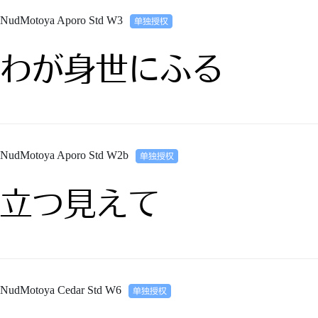
NudMotoya Aporo Std W3
わが身世にふる
NudMotoya Aporo Std W2b
立つ見えて
NudMotoya Cedar Std W6