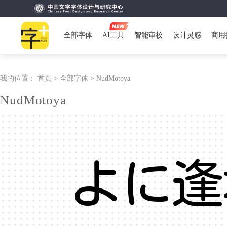
全部字体
AI工具
智能审校
设计灵感
商用
我的位置：
首页 >
全部字体 >
NudMotoya
NudMotoya
よに逢