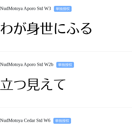
NudMotoya Aporo Std W3
わが身世にふる
NudMotoya Aporo Std W2b
立つ見えて
NudMotoya Cedar Std W6