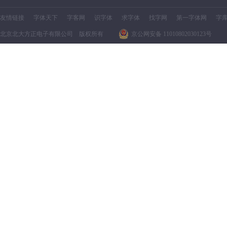
友情链接
字体天下
字客网
识字体
求字体
找字网
第一字体网
字
北京北大方正电子有限公司 版权所有
京公网安备 11010802030123号