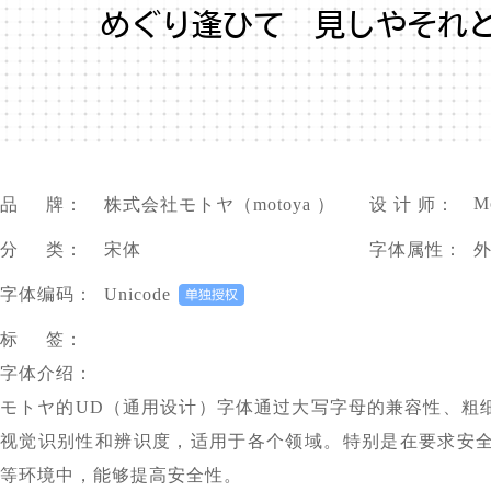
めぐり逢ひて 見しやそれと
M
品 牌：
株式会社モトヤ（motoya ）
设 计 师：
分 类：
宋体
字体属性：
字体编码：
Unicode
标 签：
字体介绍：
モトヤ的UD（通用设计）字体通过大写字母的兼容性、粗
视觉识别性和辨识度，适用于各个领域。特别是在要求安
等环境中，能够提高安全性。