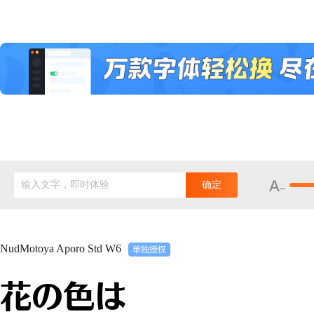
输入文字，即时体验
确定
NudMotoya Aporo Std W6
花の色は