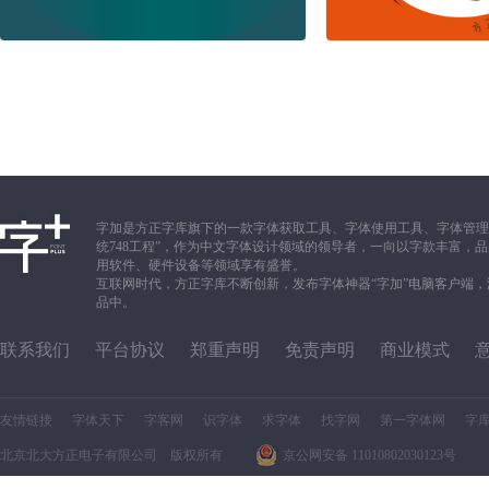
字加是方正字库旗下的一款字体获取工具、字体使用工具、字体管理
统748工程”，作为中文字体设计领域的领导者，一向以字款丰富
用软件、硬件设备等领域享有盛誉。
互联网时代，方正字库不断创新，发布字体神器“字加”电脑客户端
品中。
联系我们
平台协议
郑重声明
免责声明
商业模式
友情链接
字体天下
字客网
识字体
求字体
找字网
第一字体网
字
北京北大方正电子有限公司 版权所有
京公网安备 11010802030123号