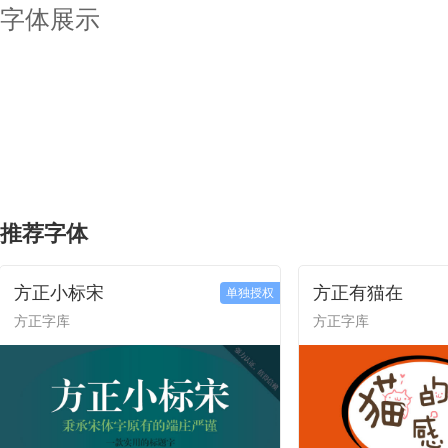
字体展示
推荐字体
方正小标宋
方正有猫在
单独授权
方正字库
方正字库