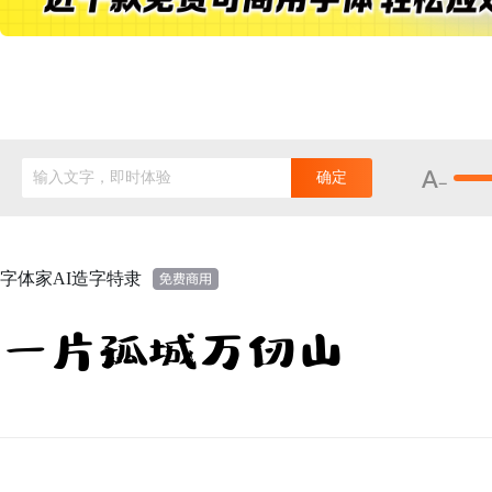
输入文字，即时体验
确定
字体家AI造字特隶
一片孤城万仞山