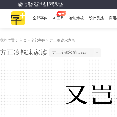
全部字体
AI工具
智能审校
设计灵感
商用
我的位置：
首页 >
全部字体 >
方正冷锐宋家族
方正冷锐宋家族
方正冷锐宋 简 Light
又岂