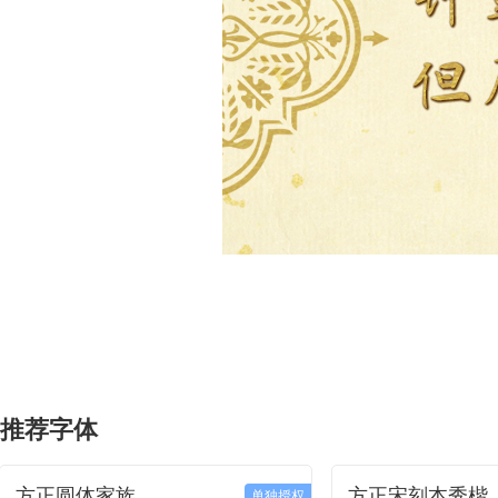
推荐字体
方正圆体家族
方正宋刻本秀楷
单独授权