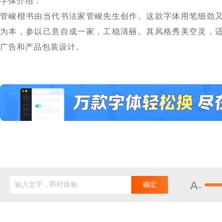
字体介绍：
管峻楷书由当代书法家管峻先生创作。这款字体用笔细劲
为本，参以己意自成一家，工稳清丽。其风格秀美空灵，
广告和产品包装设计。
输入文字，即时体验
确定