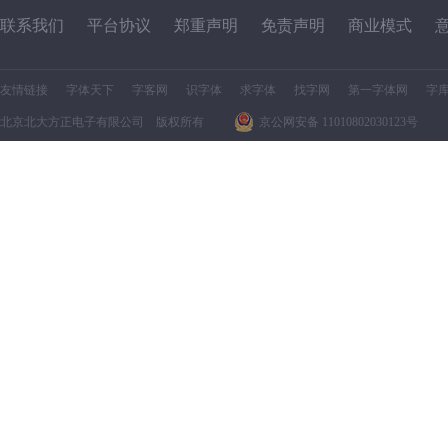
联系我们
平台协议
郑重声明
免责声明
商业模式
友情链接
字体天下
字客网
识字体
求字体
找字网
第一字体网
字
北京北大方正电子有限公司 版权所有
京公网安备 11010802030123号