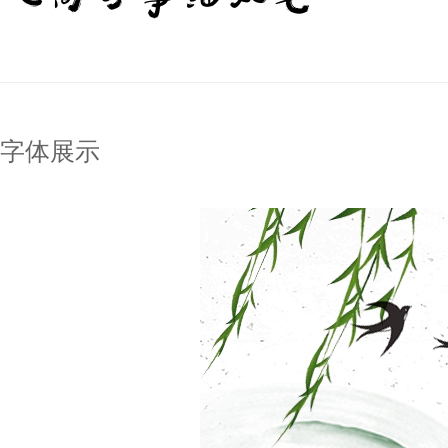
人间万事细如毛
字体展示