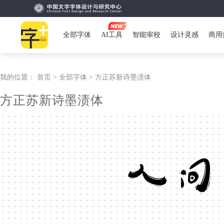
全部字体
AI工具
智能审校
设计灵感
商用
我的位置：
首页 >
全部字体 >
方正苏新诗墨渍体
方正苏新诗墨渍体
人间