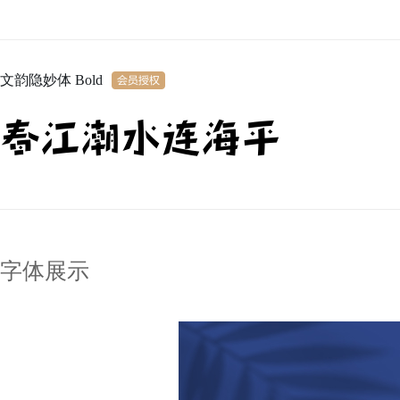
文韵隐妙体 Bold
春江潮水连海平
字体展示