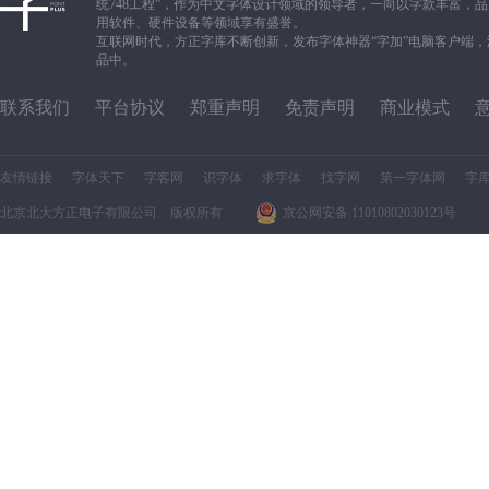
统748工程”，作为中文字体设计领域的领导者，一向以字款丰富
用软件、硬件设备等领域享有盛誉。
互联网时代，方正字库不断创新，发布字体神器“字加”电脑客户端
品中。
联系我们
平台协议
郑重声明
免责声明
商业模式
友情链接
字体天下
字客网
识字体
求字体
找字网
第一字体网
字
北京北大方正电子有限公司 版权所有
京公网安备 11010802030123号