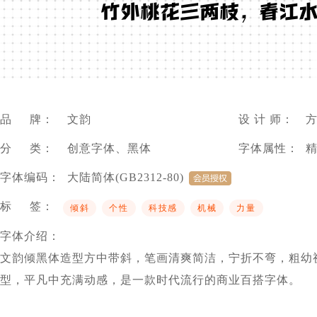
竹外桃花三两枝，春江
品 牌：
文韵
设 计 师：
分 类：
创意字体、黑体
字体属性：
字体编码：
大陆简体(GB2312-80)
标 签：
倾斜
个性
科技感
机械
力量
字体介绍：
文韵倾黑体造型方中带斜，笔画清爽简洁，宁折不弯，粗幼
型，平凡中充满动感，是一款时代流行的商业百搭字体。