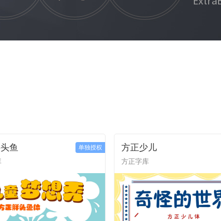
胖头鱼
方正少儿
单独授权
库
方正字库