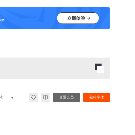
体
开通会员
获得字体