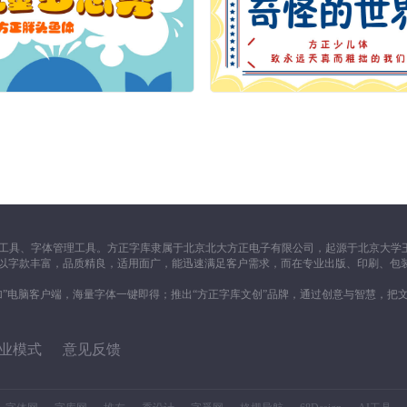
工具、字体管理工具。方正字库隶属于北京北大方正电子有限公司，起源于北京大学王
一向以字款丰富，品质精良，适用面广，能迅速满足客户需求，而在专业出版、印刷、包
加”电脑客户端，海量字体一键即得；推出“方正字库文创”品牌，通过创意与智慧，把
业模式
意见反馈