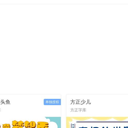
胖头鱼
方正少儿
单独授权
库
方正字库