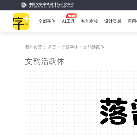
全部字体
AI工具
智能审校
设计灵感
商用
我的位置：
首页 >
全部字体 >
文韵活跃体
文韵活跃体
落