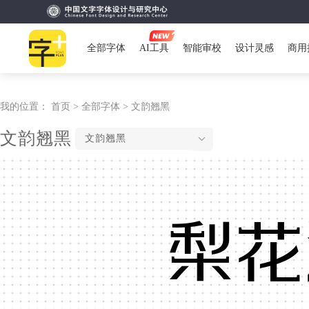
全部字体
AI工具
智能审校
设计灵感
商用
我的位置：
首页 >
全部字体 >
文韵翘黑
文韵翘黑
文韵翘黑
梨花