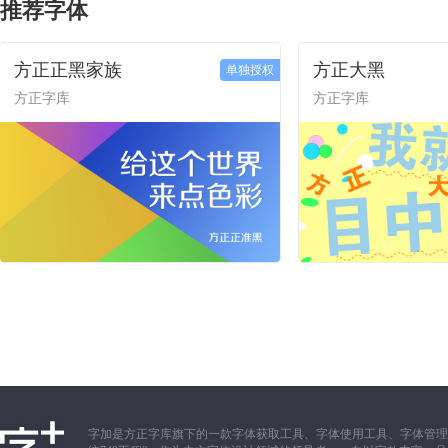
推荐字体
方正正黑家族
方正大黑
单独授权
方正字库
方正字库
字加是方正字库旗下的一款字体获取工具、字体使用工具、字体管理