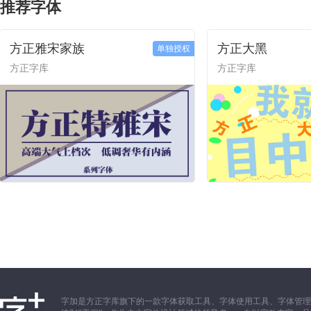
推荐字体
方正雅宋家族
方正大黑
单独授权
方正字库
方正字库
字加是方正字库旗下的一款字体获取工具、字体使用工具、字体管理