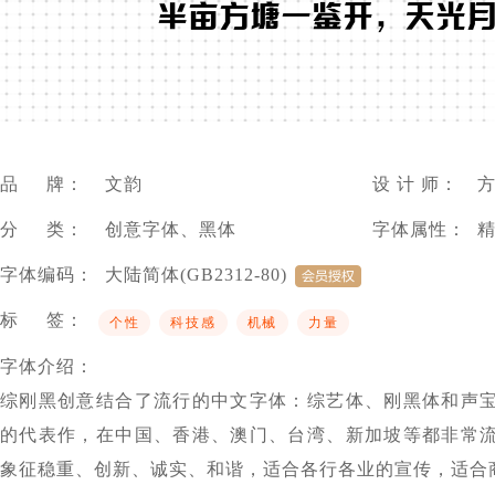
半亩方塘一鉴开，天光
品 牌：
文韵
设 计 师：
分 类：
创意字体、黑体
字体属性：
字体编码：
大陆简体(GB2312-80)
标 签：
个性
科技感
机械
力量
字体介绍：
综刚黑创意结合了流行的中文字体：综艺体、刚黑体和声
的代表作，在中国、香港、澳门、台湾、新加坡等都非常
象征稳重、创新、诚实、和谐，适合各行各业的宣传，适合