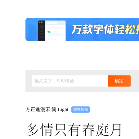
输入文字，即时体验
确定
方正逸漫宋 简 Light
多情只有春庭月