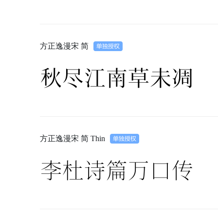
方正逸漫宋 简
秋尽江南草未凋
方正逸漫宋 简 Thin
李杜诗篇万口传