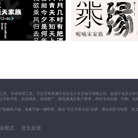
工具、字体管理工具。方正字库隶属于北京北大方正电子有限公司，起源于北京大学王
一向以字款丰富，品质精良，适用面广，能迅速满足客户需求，而在专业出版、印刷、包
加”电脑客户端，海量字体一键即得；推出“方正字库文创”品牌，通过创意与智慧，把
业模式
意见反馈