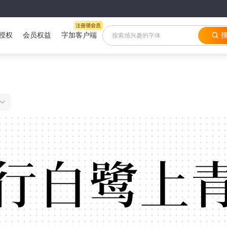
授权
会员权益
字加客户端
行白鹭上