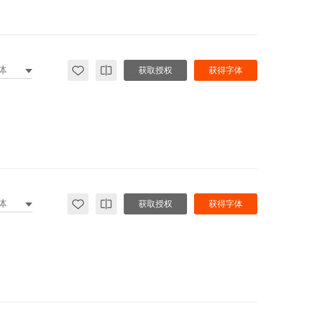
体
获取授权
获得字体
体
获取授权
获得字体