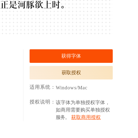
正是河豚欲上时。
获得字体
获取授权
适用系统：
Windows/Mac
授权说明：
该字体为单独授权字体，
如商用需要购买单独授权
服务。
获取商用授权