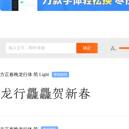
输入文字，即时体验
确定
方正春晚龙行体 简 Light
龙行龘龘贺新春