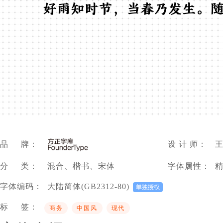
好雨知时节，当春乃发生。
品 牌：
设 计 师：
王
分 类：
混合、楷书、宋体
字体属性：
字体编码：
大陆简体(GB2312-80)
标 签：
商务
中国风
现代