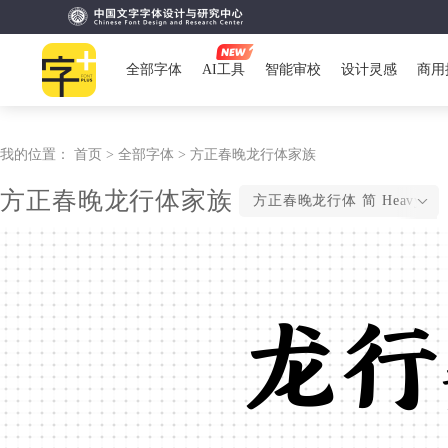
全部字体
AI工具
智能审校
设计灵感
商用
我的位置：
首页 >
全部字体 >
方正春晚龙行体家族
方正春晚龙行体家族
方正春晚龙行体 简 Heavy
龙行