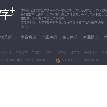
字加是方正字库旗下的一款字体获取工具、字体使用工具、字体管理
统748工程”，作为中文字体设计领域的领导者，一向以字款丰富
用软件、硬件设备等领域享有盛誉。
互联网时代，方正字库不断创新，发布字体神器“字加”电脑客户端
品中。
联系我们
平台协议
郑重声明
免责声明
商业模式
友情链接
字体天下
字客网
识字体
求字体
找字网
第一字体网
字
北京北大方正电子有限公司 版权所有
京公网安备 11010802030123号