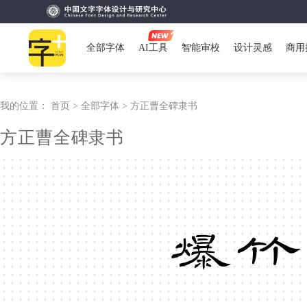
全部字体
AI工具
智能审校
设计灵感
商用
我的位置：
首页 >
全部字体 >
方正曹全碑隶书
方正曹全碑隶书
爆竹