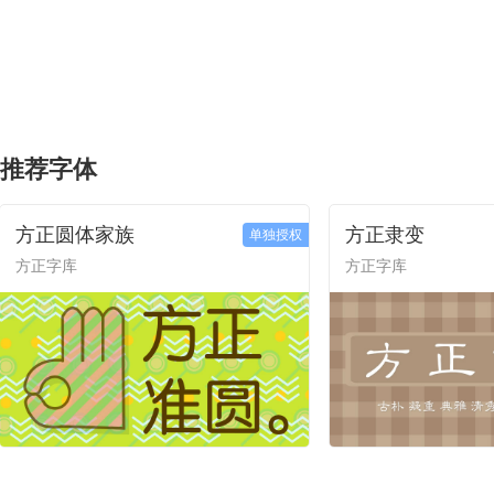
推荐字体
方正圆体家族
方正隶变
单独授权
方正字库
方正字库