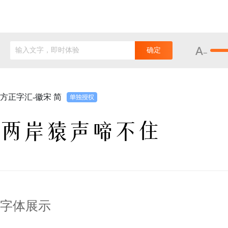
输入文字，即时体验
确定
方正字汇-徽宋 简
两岸猿声啼不住
字体展示