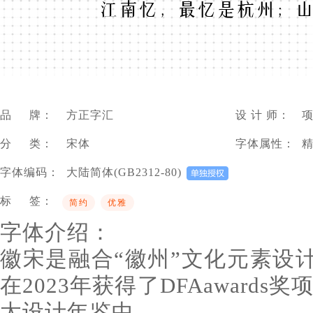
江南忆，最忆是杭州；
品 牌：
方正字汇
设 计 师：
分 类：
宋体
字体属性：
字体编码：
大陆简体(GB2312-80)
标 签：
简约
优雅
字体介绍：
徽宋是融合“徽州”文化元素设
在2023年获得了DFAawards
太设计年鉴中。