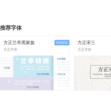
推荐字体
方正兰亭黑家族
方正宋三
单独授权
方正字库
方正字库