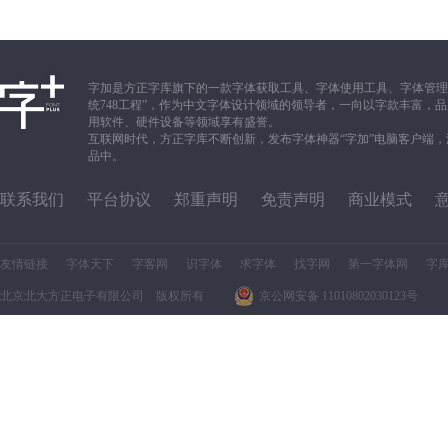
字加是方正字库旗下的一款字体获取工具、字体使用工具、字体管理
统748工程”，作为中文字体设计领域的领导者，一向以字款丰富
用软件、硬件设备等领域享有盛誉。
互联网时代，方正字库不断创新，发布字体神器“字加”电脑客户端
品中。
联系我们
平台协议
郑重声明
免责声明
商业模式
友情链接
字体天下
字客网
识字体
求字体
找字网
第一字体网
字
北京北大方正电子有限公司 版权所有
京公网安备 11010802030123号