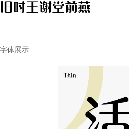
旧时王谢堂前燕
字体展示