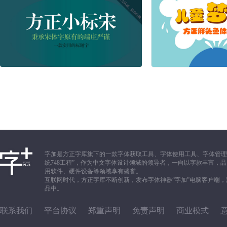
字加是方正字库旗下的一款字体获取工具、字体使用工具、字体管理
统748工程”，作为中文字体设计领域的领导者，一向以字款丰富
用软件、硬件设备等领域享有盛誉。
互联网时代，方正字库不断创新，发布字体神器“字加”电脑客户端
品中。
联系我们
平台协议
郑重声明
免责声明
商业模式