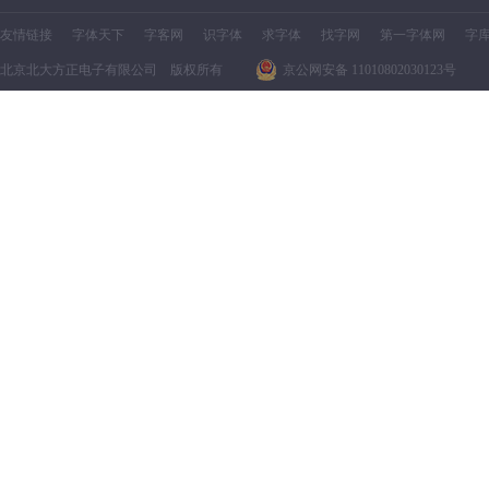
友情链接
字体天下
字客网
识字体
求字体
找字网
第一字体网
字
北京北大方正电子有限公司 版权所有
京公网安备 11010802030123号