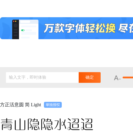
输入文字，即时体验
确定
方正活意圆 简 Light
青山隐隐水迢迢