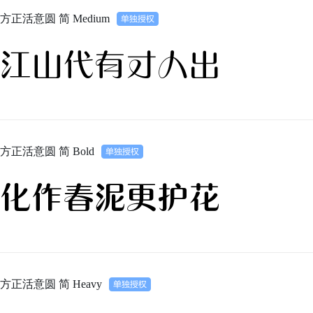
方正活意圆 简 Medium
江山代有才人出
方正活意圆 简 Bold
化作春泥更护花
方正活意圆 简 Heavy