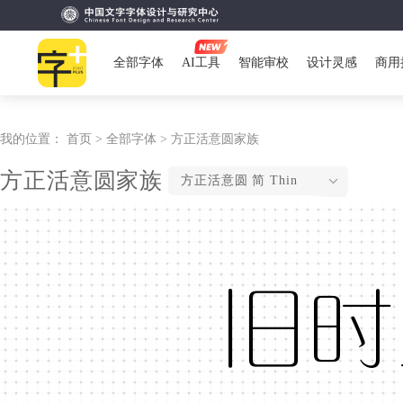
全部字体
AI工具
智能审校
设计灵感
商用
我的位置：
首页 >
全部字体 >
方正活意圆家族
方正活意圆家族
方正活意圆 简 Thin
旧时