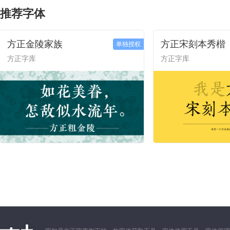
推荐字体
方正金陵家族
方正宋刻本秀楷
单独授权
方正字库
方正字库