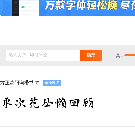
输入文字，即时体验
确定
方正欧阳询楷书 简
取次花丛懒回顾