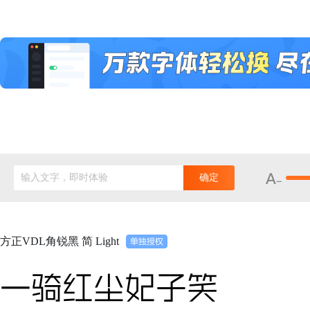
输入文字，即时体验
确定
方正VDL角锐黑 简 Light
一骑红尘妃子笑