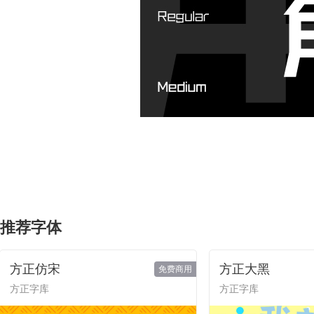
推荐字体
方正仿宋
方正大黑
免费商用
方正字库
方正字库