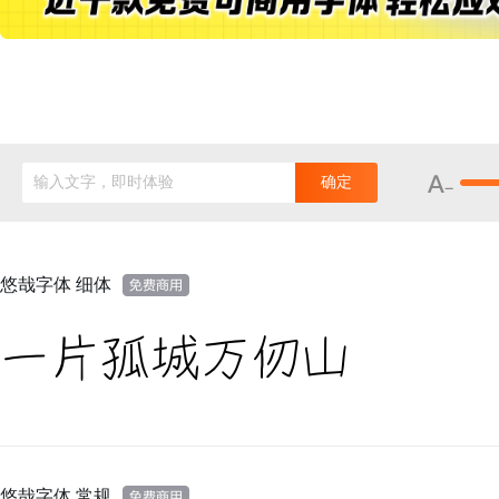
输入文字，即时体验
确定
悠哉字体 细体
一片孤城万仞山
悠哉字体 常规