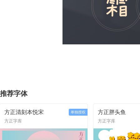
推荐字体
方正清刻本悦宋
方正胖头鱼
单独授权
方正字库
方正字库