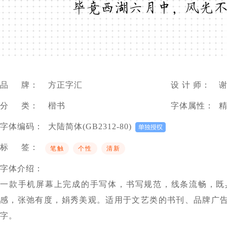
毕竟西湖六月中，风光
品 牌：
方正字汇
设 计 师：
分 类：
楷书
字体属性：
字体编码：
大陆简体(GB2312-80)
标 签：
笔触
个性
清新
字体介绍：
一款手机屏幕上完成的手写体，书写规范，线条流畅，既
感，张弛有度，娟秀美观。适用于文艺类的书刊、品牌广
字。