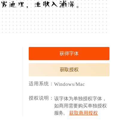
穷通理，渔歌入浦深。
获得字体
获取授权
适用系统：
Windows/Mac
授权说明：
该字体为单独授权字体，
如商用需要购买单独授权
服务。
获取商用授权