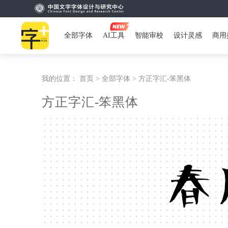
全部字体
AI工具
智能审校
设计灵感
商用
我的位置：
首页 >
全部字体 >
方正字汇-笨黑体
方正字汇-笨黑体
春