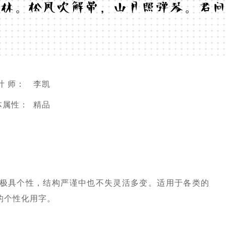
林。松风吹解带，山月照弹琴。君问
计 师：
李凯
体属性：
精品
极具个性，结构严谨中也不失灵活多变。适用于各类的
的个性化用字。