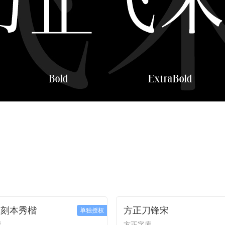
宋刻本秀楷
方正刀锋宋
单独授权
库
方正字库