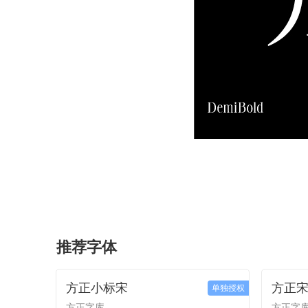
推荐字体
方正小标宋
方正
单独授权
方正字库
方正字