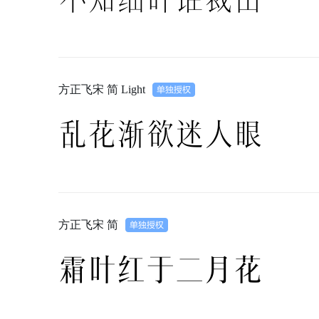
不知细叶谁裁出
方正飞宋 简 Light
乱花渐欲迷人眼
方正飞宋 简
霜叶红于二月花