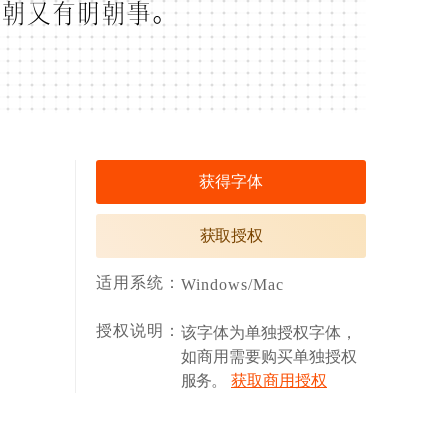
明朝又有明朝事。
获得字体
获取授权
适用系统：
Windows/Mac
授权说明：
该字体为单独授权字体，
如商用需要购买单独授权
服务。
获取商用授权