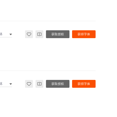
体
获取授权
获得字体
体
获取授权
获得字体