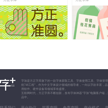
字加是方正字库旗下的一款字体获取工具、字体使用工具、字体管理
统748工程”，作为中文字体设计领域的领导者，一向以字款丰富
用软件、硬件设备等领域享有盛誉。
互联网时代，方正字库不断创新，发布字体神器“字加”电脑客户端
品中。
联系我们
平台协议
郑重声明
免责声明
商业模式