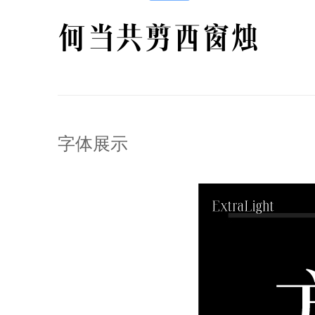
何当共剪西窗烛
字体展示