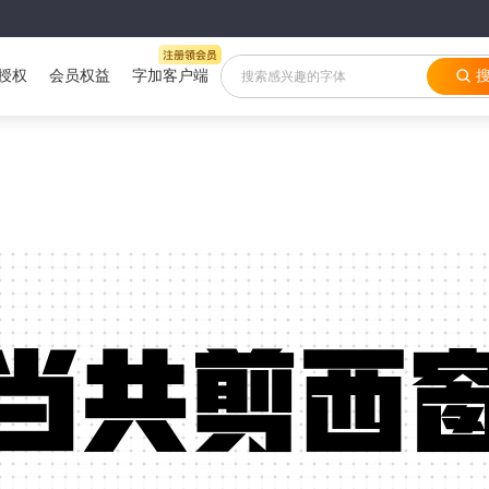
授权
会员权益
字加客户端
当共剪西