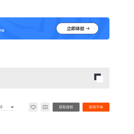
体
获取授权
获得字体