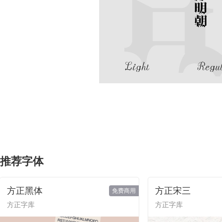
推荐字体
方正黑体
方正宋三
免费商用
方正字库
方正字库