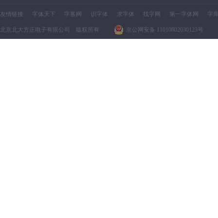
友情链接
字体天下
字客网
识字体
求字体
找字网
第一字体网
字
北京北大方正电子有限公司 版权所有
京公网安备 11010802030123号