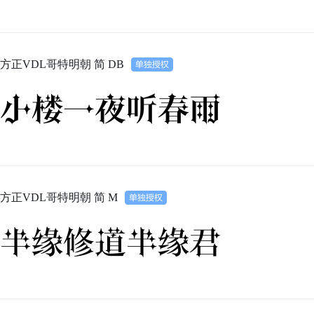
方正VDL哥特明朝 简 DB
小楼一夜听春雨
方正VDL哥特明朝 简 M
半缘修道半缘君