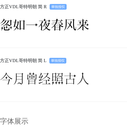
方正VDL哥特明朝 简 R
忽如一夜春风来
方正VDL哥特明朝 简 L
今月曾经照古人
字体展示