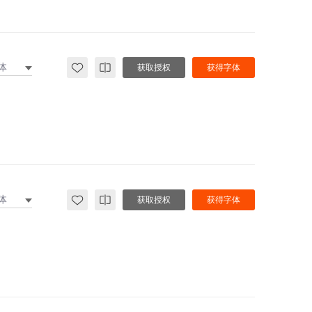
体
获取授权
获得字体
体
获取授权
获得字体