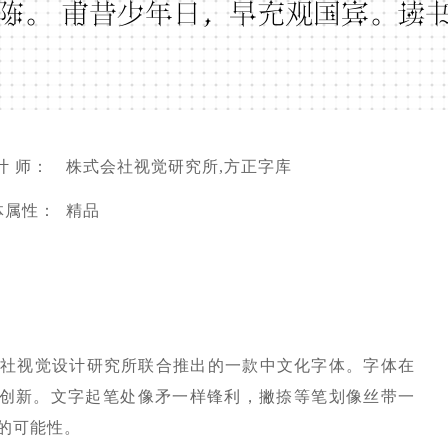
陈。 甫昔少年日，早充观国宾。读
计 师：
株式会社视觉研究所,方正字库
体属性：
精品
会社视觉设计研究所联合推出的一款中文化字体。字体在
创新。文字起笔处像矛一样锋利，撇捺等笔划像丝带一
的可能性。