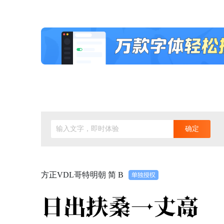
输入文字，即时体验
确定
方正VDL哥特明朝 简 B
日出扶桑一丈高