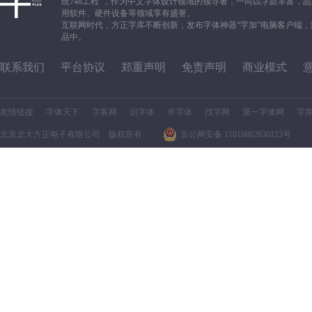
统748工程”，作为中文字体设计领域的领导者，一向以字款丰富
用软件、硬件设备等领域享有盛誉。
互联网时代，方正字库不断创新，发布字体神器“字加”电脑客户端
品中。
联系我们
平台协议
郑重声明
免责声明
商业模式
友情链接
字体天下
字客网
识字体
求字体
找字网
第一字体网
字
北京北大方正电子有限公司 版权所有
京公网安备 11010802030123号