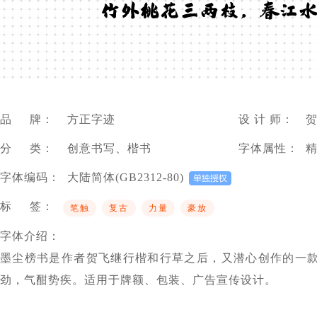
竹外桃花三两枝，春江
品 牌：
方正字迹
设 计 师：
分 类：
创意书写、楷书
字体属性：
字体编码：
大陆简体(GB2312-80)
标 签：
笔触
复古
力量
豪放
字体介绍：
墨尘榜书是作者贺飞继行楷和行草之后，又潜心创作的一
劲，气酣势疾。适用于牌额、包装、广告宣传设计。