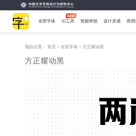
全部字体
AI工具
智能审校
设计灵感
商用
我的位置：
首页 >
全部字体 >
方正耀动黑
方正耀动黑
两