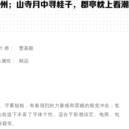
州；山寺月中寻桂子，郡亭枕上看潮
计 师：
曹基殿
体属性：
精品
、字重较粗，有着强烈的力量感和震撼的视觉冲击；笔
的前提下丰富了字体个性。适合于影视综艺、电商、包
标题等。