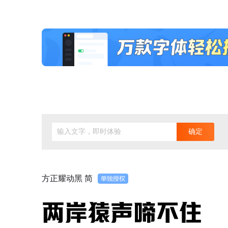
输入文字，即时体验
确定
方正耀动黑 简
两岸猿声啼不住