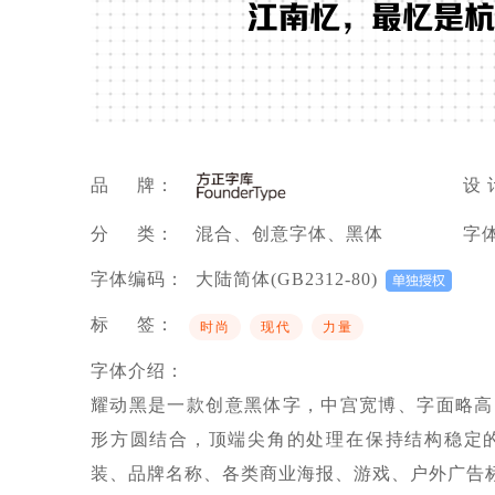
江南忆，最忆是杭
品 牌：
设 
分 类：
混合、创意字体、黑体
字
字体编码：
大陆简体(GB2312-80)
标 签：
时尚
现代
力量
字体介绍：
耀动黑是一款创意黑体字，中宫宽博、字面略高
形方圆结合，顶端尖角的处理在保持结构稳定
装、品牌名称、各类商业海报、游戏、户外广告