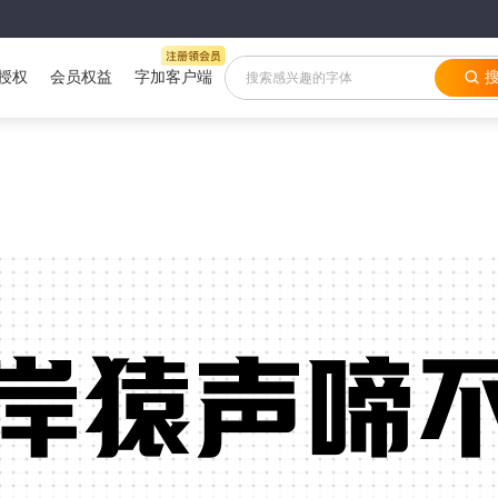
授权
会员权益
字加客户端
岸猿声啼