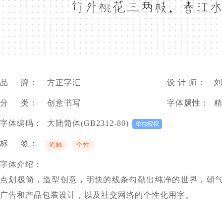
竹外桃花三两枝，春江
品 牌：
方正字汇
设 计 师：
分 类：
创意书写
字体属性：
字体编码：
大陆简体(GB2312-80)
标 签：
笔触
个性
字体介绍：
点划极简，造型创意，明快的线条勾勒出纯净的世界，朝
广告和产品包装设计，以及社交网络的个性化用字。