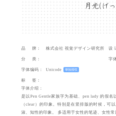
月光(げ
品 牌：
株式会社 視覚デザイン研究所
设 
分 类：
字
字体编码：
Unicode
标 签：
字体介绍：
是以Pen Gentle家族字为基础、pen lad
（clear）的印象。特别是在竖排版的时候，
淑、知性的印象。 多适用于女性的笔迹、女性