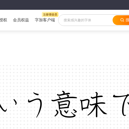
授权
会员权益
字加客户端
いう意味