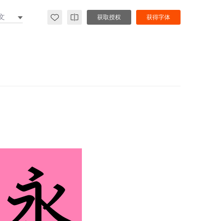
文
获取授权
获得字体