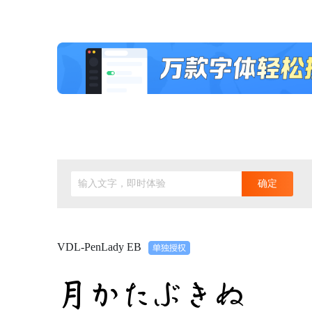
输入文字，即时体验
确定
VDL-PenLady EB
月かたぶきぬ