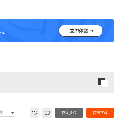
文
获取授权
获得字体