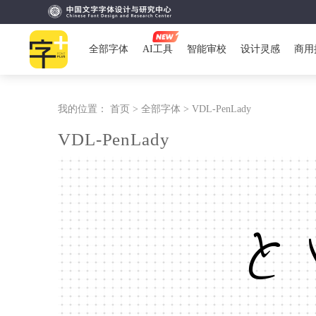
全部字体
AI工具
智能审校
设计灵感
商用
我的位置：
首页 >
全部字体 >
VDL-PenLady
VDL-PenLady
と