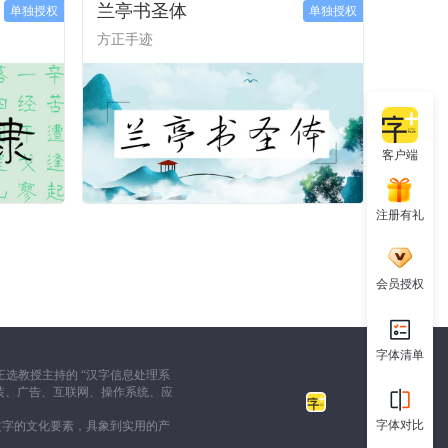
兰亭书圣体
单独授权
单独授权
方正手迹
客户端
注册有礼
会员授权
字体清单
选教授主持的 “汉字信息处理系
装、广告、互联网、操作系统、应
字体对比
文字的文化要素，具象到实用的产