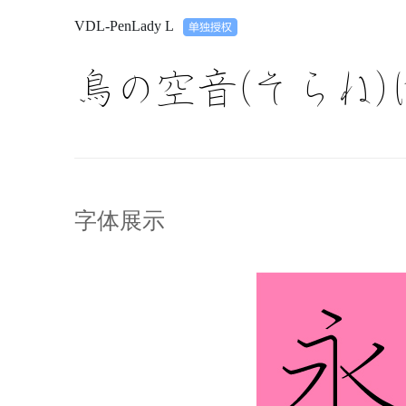
VDL-PenLady L
鳥の空音(そらね)
字体展示