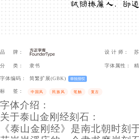
試問捲簾人，卻
品 牌：
设 计 师：
分 类：
隶书
字体属性：
字体编码：
简繁扩展(GBK)
标 签：
中国风
民族风
笔触
复古
字体介绍：
关于泰山金刚经刻石：
《泰山金刚经》是南北朝时刻