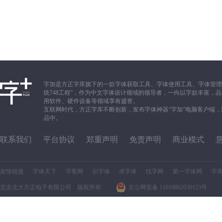
字加是方正字库旗下的一款字体获取工具、字体使用工具、字体管理
统748工程”，作为中文字体设计领域的领导者，一向以字款丰富
用软件、硬件设备等领域享有盛誉。
互联网时代，方正字库不断创新，发布字体神器“字加”电脑客户端
品中。
联系我们
平台协议
郑重声明
免责声明
商业模式
友情链接
字体天下
字客网
识字体
求字体
找字网
第一字体网
字
北京北大方正电子有限公司 版权所有
京公网安备 11010802030123号