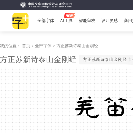
全部字体
AI工具
智能审校
设计灵感
商用
我的位置：
首页 >
全部字体 >
方正苏新诗泰山金刚经
方正苏新诗泰山金刚经
方正苏新诗泰山金刚经 
羌笛