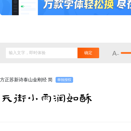
输入文字，即时体验
确定
方正苏新诗泰山金刚经 简
天街小雨润如酥