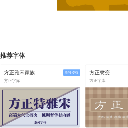
推荐字体
方正雅宋家族
方正隶变
单独授权
方正字库
方正字库