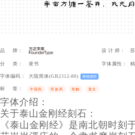
半亩方塘一鉴开，天光
品 牌：
设 计 师：
分 类：
隶书
字体属性：
字体编码：
大陆简体(GB2312-80)
标 签：
中国风
民族风
笔触
复古
字体介绍：
关于泰山金刚经刻石：
《泰山金刚经》是南北朝时刻