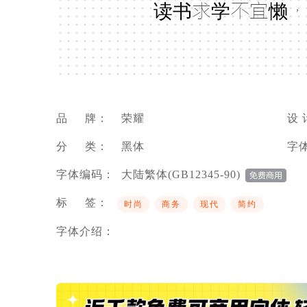
读书求学不宜懒，
品 牌：
荣耀
设 
分 类：
黑体
字
字体编码：
大陆繁体(GB12345-90)
标 签：
时尚
商务
现代
简约
字体介绍：