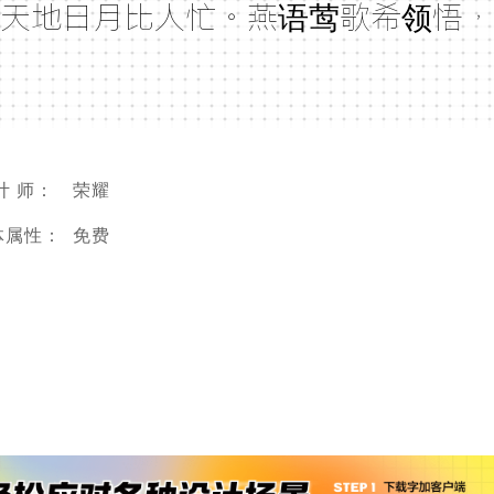
天地日月比人忙。燕语莺歌希领悟，
计 师：
荣耀
体属性：
免费