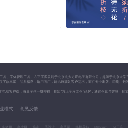
工具、字体管理工具。方正字库隶属于北京北大方正电子有限公司，起源于北京大学王
一向以字款丰富，品质精良，适用面广，能迅速满足客户需求，而在专业出版、印刷、包
加”电脑客户端，海量字体一键即得；推出“方正字库文创”品牌，通过创意与智慧，把
业模式
意见反馈
一字体网
字库网
堆友
秀设计
字觅网
格栅导航
68Design
AI工具