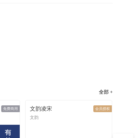
全部 +
文韵凌宋
免费商用
会员授权
文韵