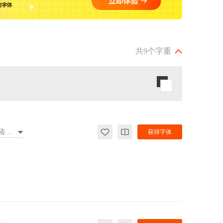
共9个字重
大陆繁体
获得字体