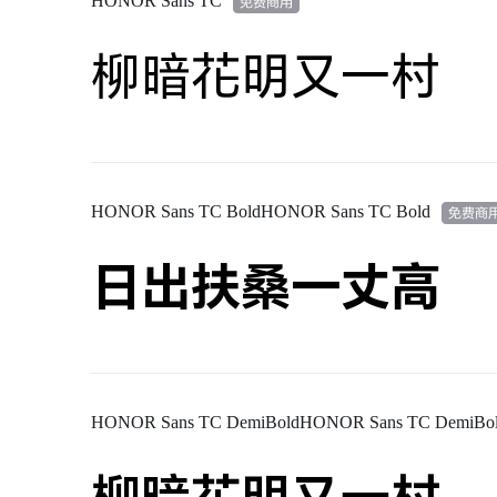
HONOR Sans TC
柳暗花明又一村
HONOR Sans TC BoldHONOR Sans TC Bold
日出扶桑一丈高
HONOR Sans TC DemiBoldHONOR Sans TC DemiBo