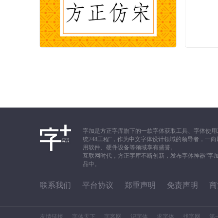
字加是方正字库旗下的一款字体获取工具、字体使用
统748工程”，作为中文字体设计领域的领导者，
用软件、硬件设备等领域享有盛誉。
互联网时代，方正字库不断创新，发布字体神器“字
品中。
联系我们
平台协议
郑重声明
免责声明
商
友情链接
字体天下
字客网
识字体
求字体
找字网
第