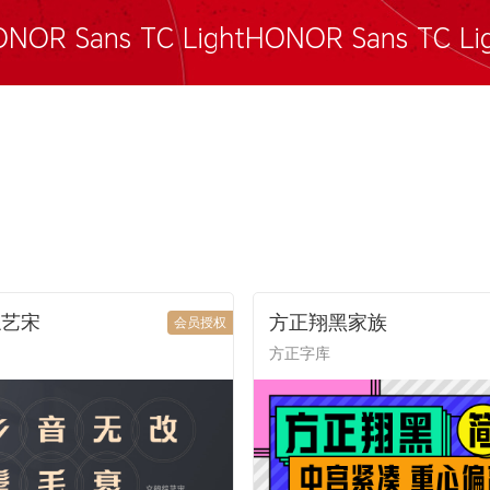
综艺宋
方正翔黑家族
会员授权
方正字库