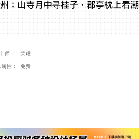
州；山寺月中寻桂子，郡亭枕上看潮
计 师：
荣耀
体属性：
免费