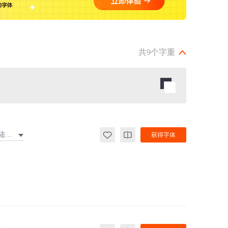
共9个字重
大陆繁体
获得字体