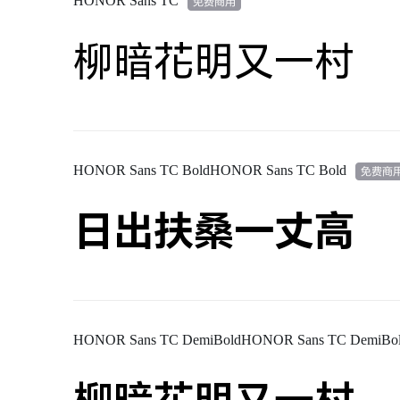
HONOR Sans TC
柳暗花明又一村
HONOR Sans TC BoldHONOR Sans TC Bold
日出扶桑一丈高
HONOR Sans TC DemiBoldHONOR Sans TC DemiBo