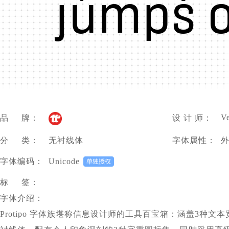
júmpš ö
Ve
品 牌：
设 计 师：
分 类：
无衬线体
字体属性：
字体编码：
Unicode
标 签：
字体介绍：
Protipo 字体族堪称信息设计师的工具百宝箱：涵盖3种