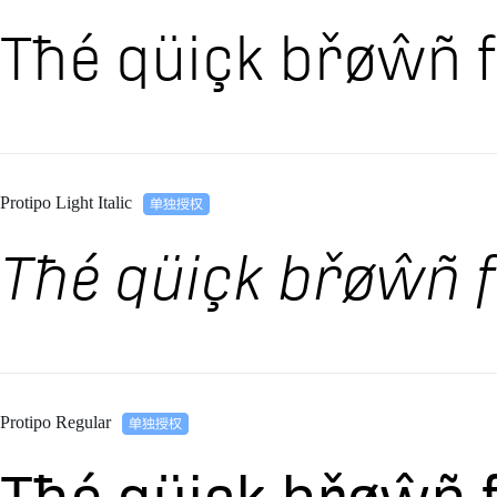
Tħé qüiçk břøŵñ f
Protipo Light Italic
Tħé qüiçk břøŵñ f
Protipo Regular