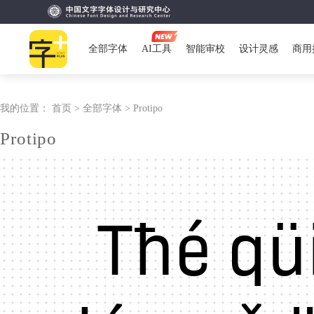
全部字体
AI工具
智能审校
设计灵感
商用
我的位置：
首页 >
全部字体 >
Protipo
Protipo
Tħé qü