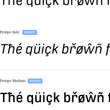
Tħé qüiçk břøŵñ f
Protipo Italic
Tħé qüiçk břøŵñ f
Protipo Medium
Tħé qüiçk břøŵñ f