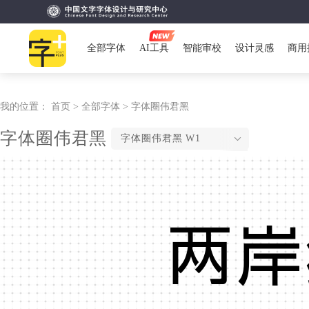
全部字体
AI工具
智能审校
设计灵感
商用
我的位置：
首页 >
全部字体 >
字体圈伟君黑
字体圈伟君黑
字体圈伟君黑 W1
两岸