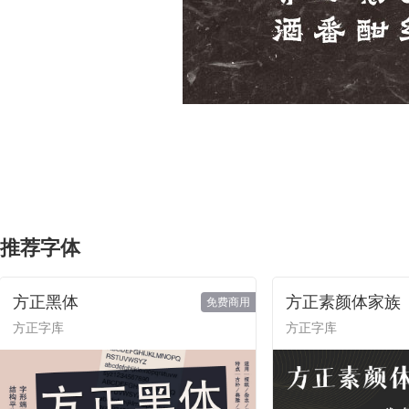
推荐字体
方正黑体
方正素颜体家族
免费商用
方正字库
方正字库