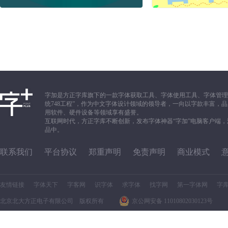
字加是方正字库旗下的一款字体获取工具、字体使用工具、字体管理
统748工程”，作为中文字体设计领域的领导者，一向以字款丰富
用软件、硬件设备等领域享有盛誉。
互联网时代，方正字库不断创新，发布字体神器“字加”电脑客户端
品中。
联系我们
平台协议
郑重声明
免责声明
商业模式
友情链接
字体天下
字客网
识字体
求字体
找字网
第一字体网
字
北京北大方正电子有限公司 版权所有
京公网安备 11010802030123号