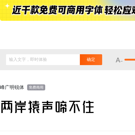
输入文字，即时体验
确定
峰广明锐体
两岸猿声啼不住