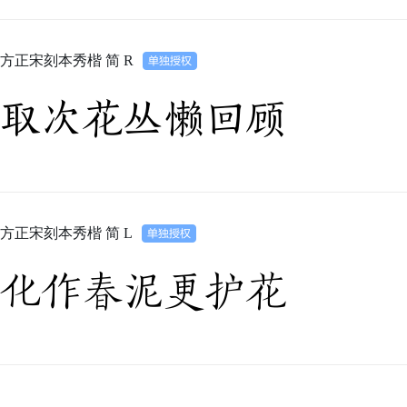
方正宋刻本秀楷 简 R
取次花丛懒回顾
方正宋刻本秀楷 简 L
化作春泥更护花