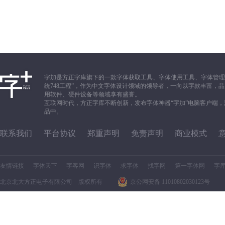
字加是方正字库旗下的一款字体获取工具、字体使用工具、字体管理
统748工程”，作为中文字体设计领域的领导者，一向以字款丰富
用软件、硬件设备等领域享有盛誉。
互联网时代，方正字库不断创新，发布字体神器“字加”电脑客户端
品中。
联系我们
平台协议
郑重声明
免责声明
商业模式
友情链接
字体天下
字客网
识字体
求字体
找字网
第一字体网
字
北京北大方正电子有限公司 版权所有
京公网安备 11010802030123号