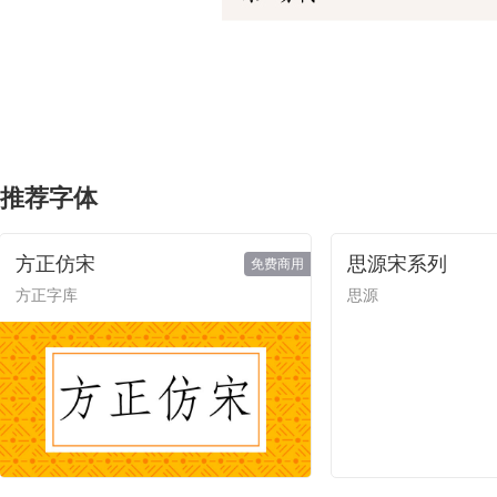
推荐字体
方正仿宋
思源宋系列
免费商用
方正字库
思源