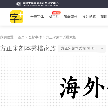
全部字体
AI工具
智能审校
设计灵感
商用
我的位置：
首页 >
全部字体 >
方正宋刻本秀楷家族
方正宋刻本秀楷家族
方正宋刻本秀楷 简 B
海外