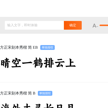
输入文字，即时体验
确定
方正宋刻本秀楷 简 EB
晴空一鹤排云上
方正宋刻本秀楷 简 B