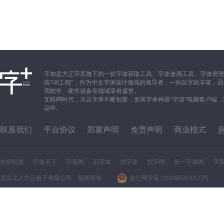
字加是方正字库旗下的一款字体获取工具、字体使用工具、字体管理
统748工程”，作为中文字体设计领域的领导者，一向以字款丰富
用软件、硬件设备等领域享有盛誉。
互联网时代，方正字库不断创新，发布字体神器“字加”电脑客户端
品中。
联系我们
平台协议
郑重声明
免责声明
商业模式
友情链接
字体天下
字客网
识字体
求字体
找字网
第一字体网
字
北京北大方正电子有限公司 版权所有
京公网安备 11010802030123号