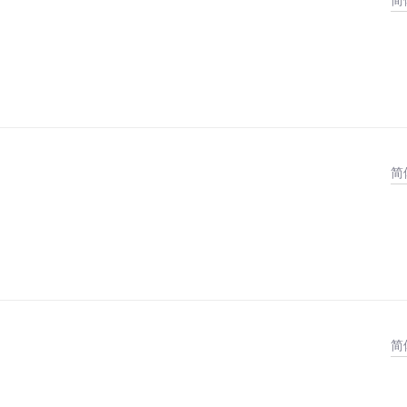
简
简
简