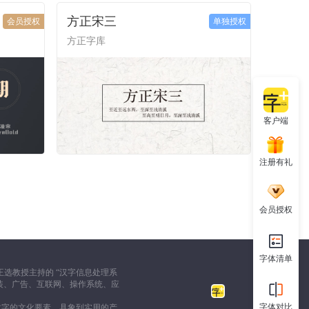
方正宋三
会员授权
单独授权
方正字库
客户端
注册有礼
会员授权
字体清单
选教授主持的 “汉字信息处理系
装、广告、互联网、操作系统、应
字体对比
文字的文化要素，具象到实用的产