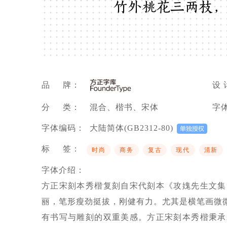
竹外桃花三两枝，
品 牌：
设 
分 类：
混合、楷书、宋体
字
字体编码：
大陆简体(GB2312-80)
标 签：
时尚
商务
复古
现代
清新
字体介绍：
方正宋刻本秀楷复刻自宋代刻本《攻媿先生文集
丽，笔形瘦劲挺拔，刚健有力。尤其是横笔画微微
有书写与雕刻的双重美感。方正宋刻本秀楷秉承