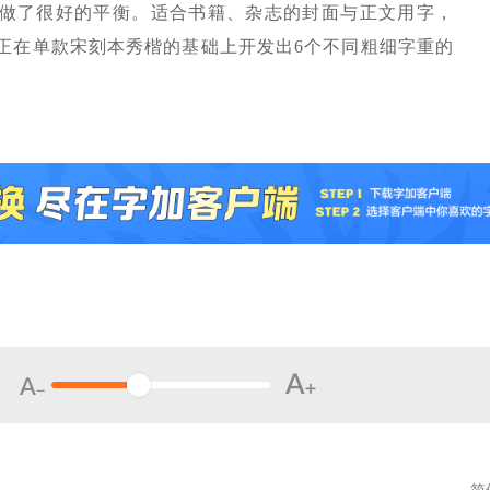
做了很好的平衡。适合书籍、杂志的封面与正文用字，
方正在单款宋刻本秀楷的基础上开发出6个不同粗细字重的