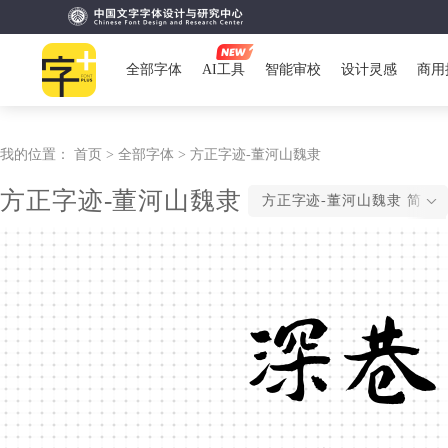
全部字体
AI工具
智能审校
设计灵感
商用
我的位置：
首页 >
全部字体 >
方正字迹-董河山魏隶
方正字迹-董河山魏隶
方正字迹-董河山魏隶 简
深巷