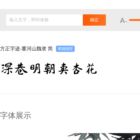
输入文字，即时体验
确定
方正字迹-董河山魏隶 简
深巷明朝卖杏花
字体展示