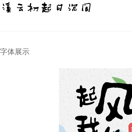
溪云初起日沉阁
字体展示