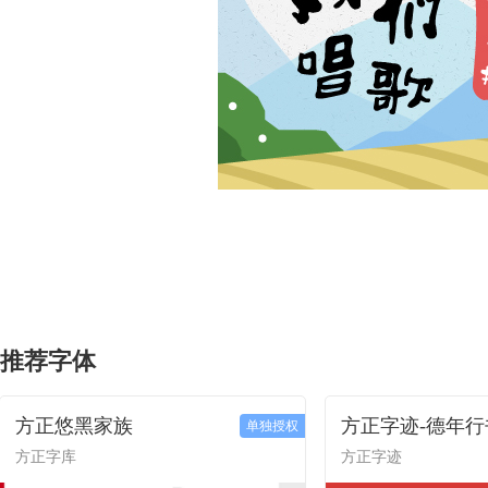
推荐字体
方正悠黑家族
方正字迹-德年行
单独授权
方正字库
方正字迹