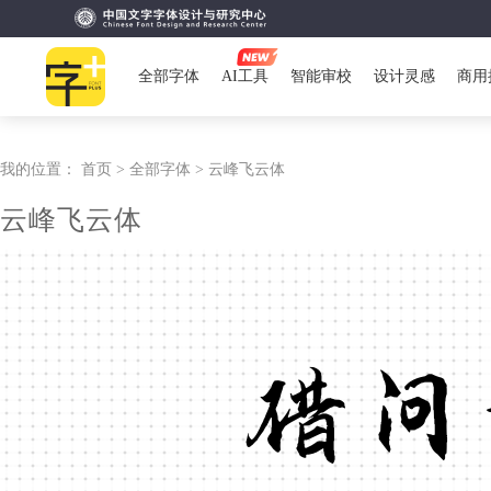
全部字体
AI工具
智能审校
设计灵感
商用
我的位置：
首页 >
全部字体 >
云峰飞云体
云峰飞云体
借问