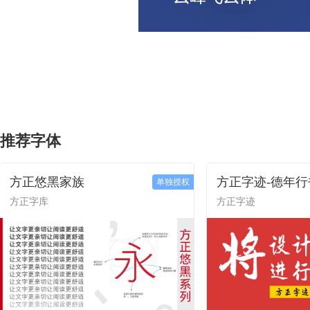
推荐字体
方正悠黑家族
方正字迹-德年行
单独授权
方正字库
方正字迹